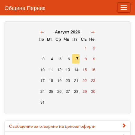
Община Перник
Toggl
navig
←
Август 2026
→
По
Вт
Ср
Чв
Пт
Съ
Не
1
2
3
4
5
6
7
8
9
10
11
12
13
14
15
16
17
18
19
20
21
22
23
24
25
26
27
28
29
30
31
Съобщение за отваряне на ценови оферти