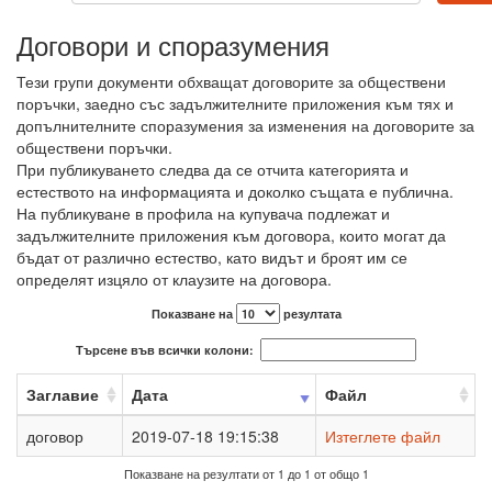
Договори и споразумения
Тези групи документи обхващат договорите за обществени
поръчки, заедно със задължителните приложения към тях и
допълнителните споразумения за из­менения на договорите за
обществени поръчки.
При публикуването следва да се отчита категорията и
естеството на информацията и доколко същата е публична.
На публикуване в профила на купувача подлежат и
задължителните приложения към договора, които могат да
бъдат от различно естество, като видът и броят им се
определят изцяло от клаузите на договора.
Показване на
резултата
Търсене във всички колони:
Заглавие
Дата
Файл
договор
2019-07-18 19:15:38
Изтеглете файл
Показване на резултати от 1 до 1 от общо 1