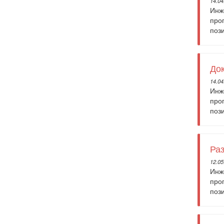
14.04
Инж
про
поз
Док
14.04
Инж
про
поз
Раз
12.05
Инж
про
поз