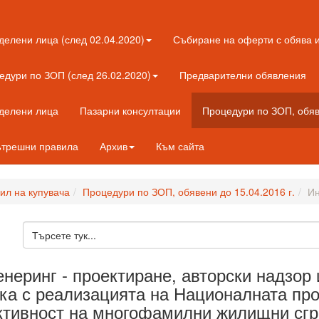
делени лица (след 02.04.2020)
Събиране на оферти с обява и
едури по ЗОП (след 26.02.2020)
Предварителни обявления
еделени лица
Пазарни консултации
Процедури по ЗОП, обяве
трешни правила
Архив
Към сайта
л на купувача
Процедури по ЗОП, обявени до 15.04.2016 г.
Ин
неринг - проектиране, авторски надзор
ка с реализацията на Националната про
тивност на многофамилни жилищни сгра