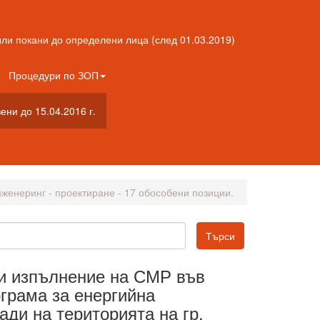
ли покани до определени лица (след 01.03.2019)
Процедури по ЗОП
ни до 15.04.2016 г.
женеринг - проектиране - 17 обособени позиции.
 и изпълнение на СМР във
грама за енергийна
ди на територията на гр.