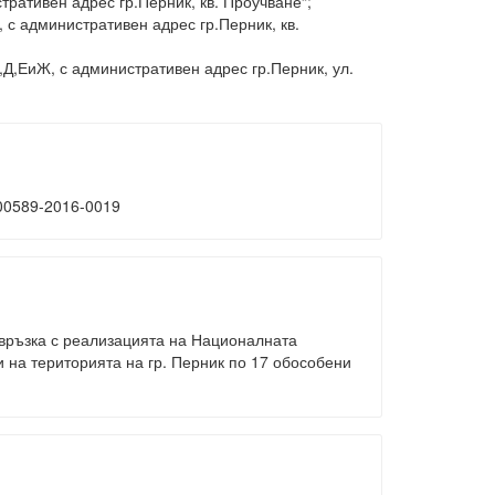
ативен адрес гр.Перник, кв. Проучване“;
с административен адрес гр.Перник, кв.
Д,ЕиЖ, с административен адрес гр.Перник, ул.
00589-2016-0019
 връзка с реализацията на Националната
на територията на гр. Перник по 17 обособени