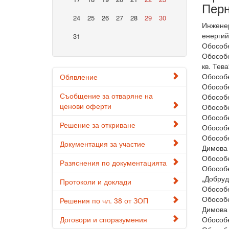
Перн
24
25
26
27
28
29
30
Инженер
енергий
31
Обособе
Обособе
кв. Тева
Обособе
Обявление
Обособе
Съобщение за отваряне на
Обособе
ценови оферти
Обособе
Обособе
Решение за откриване
Обособе
Обособе
Документация за участие
Димова 
Обособе
Разяснения по документацията
Обособе
„Добруд
Протоколи и доклади
Обособе
Обособе
Решения по чл. 38 от ЗОП
Димова 
Договори и споразумения
Обособе