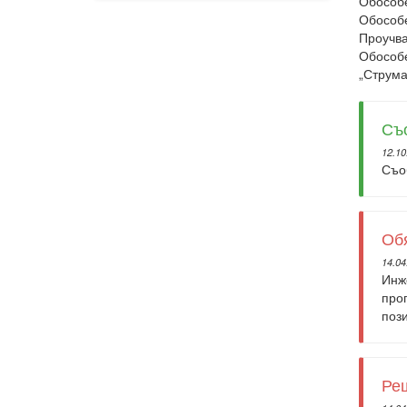
Обособе
Обособе
Проучва
Обособе
„Струма
Съ
12.10
Съо
Об
14.04
Инж
про
поз
Реш