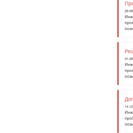
Про
29.08
Инж
про
поз
Реш
01.06
Инж
про
поз
Дог
14.12
Инж
про
поз