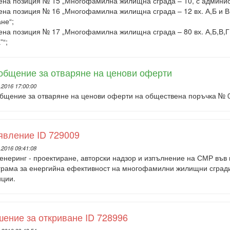
на позиция № 15 „Многофамилна жилищна сграда – 10, с администр
на позиция № 16 „Многофамилна жилищна сграда – 12 вх. А,Б и В, 
не“;
на позиция № 17 „Многофамилна жилищна сграда – 80 вх. А,Б,В,Г,
”“;
общение за отваряне на ценови оферти
.2016 17:00:00
бщение за отваряне на ценови оферти на обществена поръчка № 
явление ID 729009
.2016 09:41:08
енеринг - проектиране, авторски надзор и изпълнение на СМР във
грама за енергийна ефективност на многофамилни жилищни сгради 
иции.
ение за откриване ID 728996