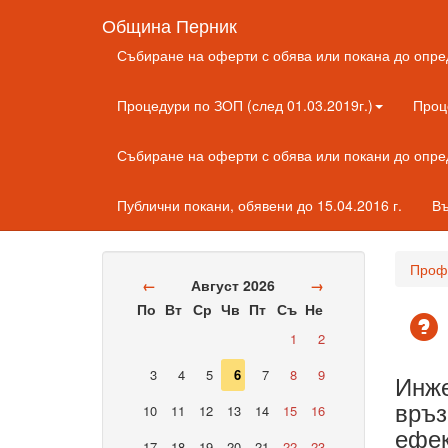
Община Перник
Събиране на оферти с обява или покана до опре
Процедури по ЗОП (след 01.03.2019г.)
Проц
Събиране на оферти с обява или покани до опр
Публични покани, обявени до 15.04.2016 г.
Въ
Профи
←
Август 2026
→
По
Вт
Ср
Чв
Пт
Съ
Не
1
2
3
4
5
6
7
8
9
Инже
връз
10
11
12
13
14
15
16
ефек
17
18
19
20
21
22
23