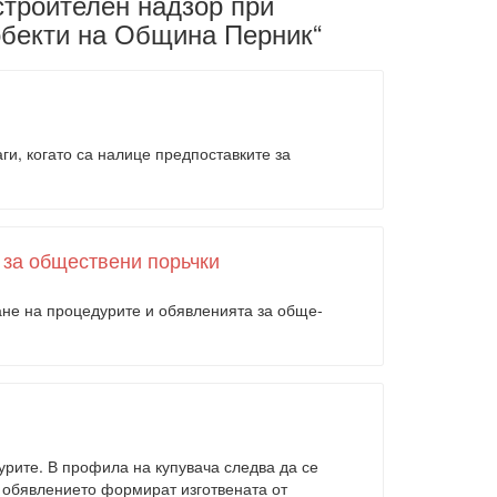
строителен надзор при
обекти на Община Перник“
и, когато са налице предпоставките за
 за обществени порьчки
ане на процедурите и обявленията за обще­
урите. В профила на купувача следва да се
и обявлението формират изготвената от