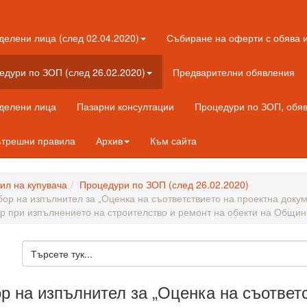
делени лица (след 02.04.2020)
Събиране на оферти с обява и
едури по ЗОП (след 26.02.2020)
Предварителни обявления
еделени лица
Пазарни консултации
Процедури по ЗОП, обяве
трешни правила
Архив
Към сайта
л на купувача
Процедури по ЗОП (след 26.02.2020)
бор на изпълнител за „Оценка на съответствието на проектна доку
р при изпълнението на строителство и ремонт на обекти на Общин
р на изпълнител за „Оценка на съответ