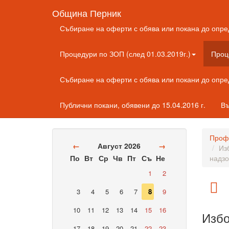
Община Перник
Събиране на оферти с обява или покана до опре
Процедури по ЗОП (след 01.03.2019г.)
Проц
Събиране на оферти с обява или покани до опр
Публични покани, обявени до 15.04.2016 г.
Въ
Профи
←
Август 2026
→
Из
По
Вт
Ср
Чв
Пт
Съ
Не
надзо
1
2
3
4
5
6
7
8
9
10
11
12
13
14
15
16
Избо
17
18
19
20
21
22
23