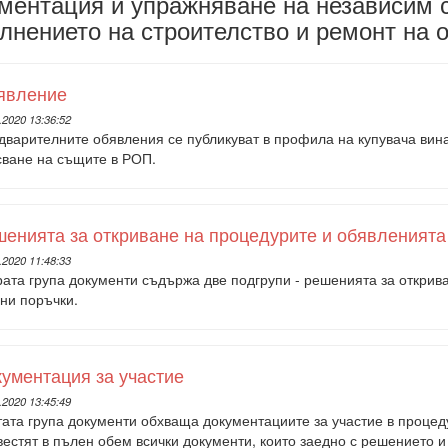
ментация и упражняване на независим 
лнението на строителство и ремонт на 
явление
.2020 13:36:52
варителните обявления се публикуват в профила на купувача винаг
сване на същите в РОП.
енията за откриване на процедурите и обявленията
.2020 11:48:33
ата група документи съдържа две подгрупи - реше­нията за открив
ни поръчки.
ументация за участие
.2020 13:45:49
тата група документи обхваща документациите за участие в процед
естят в пълен обем всички документи, които заедно с ре­шението 