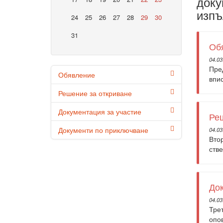
доку
изпъ
24
25
26
27
28
29
30
31
Об
04.03
Пред
Обявление
впи
Решение за откриване
Документация за участие
Реш
Документи по приключване
04.03
Втор
стве
Док
04.03
Тре
опов