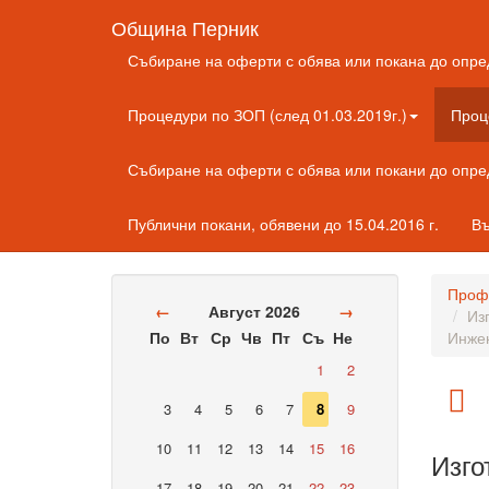
Община Перник
Събиране на оферти с обява или покана до опре
Процедури по ЗОП (след 01.03.2019г.)
Проц
Събиране на оферти с обява или покани до опр
Публични покани, обявени до 15.04.2016 г.
Въ
Профи
←
Август 2026
→
Из
По
Вт
Ср
Чв
Пт
Съ
Не
Инжен
1
2
3
4
5
6
7
8
9
10
11
12
13
14
15
16
Изго
17
18
19
20
21
22
23