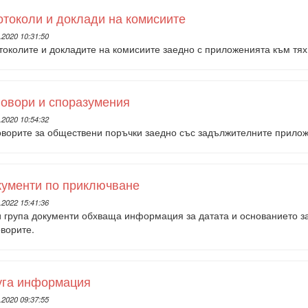
токоли и доклади на комисиите
.2020 10:31:50
токолите и докладите на комисиите заедно с приложенията към тях
овори и споразумения
.2020 10:54:32
оворите за обществени поръчки заедно със задължителните прило
кументи по приключване
.2022 15:41:36
и група документи обхваща информация за датата и основанието з
ворите.
уга информация
.2020 09:37:55