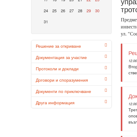
упра
трот
24
25
26
27
28
29
30
Предмет
31
инвести
ул. "Со
Решение за откриване
Реш
Документация за участие
12.06
Втор
Протоколи и доклади
стве
Договори и споразумения
Документи по приключване
Док
Друга информация
12.06
Тре
опов
възл