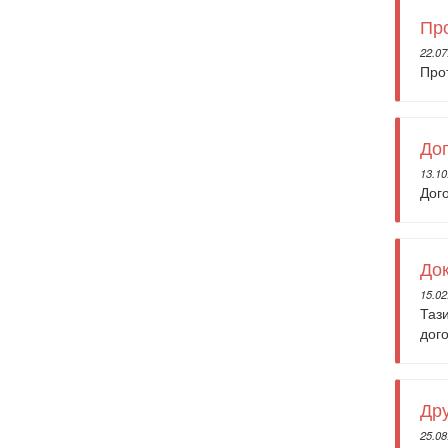
Про
22.07
Про
Дог
13.10
Дог
До
15.02
Таз
дого
Др
25.08