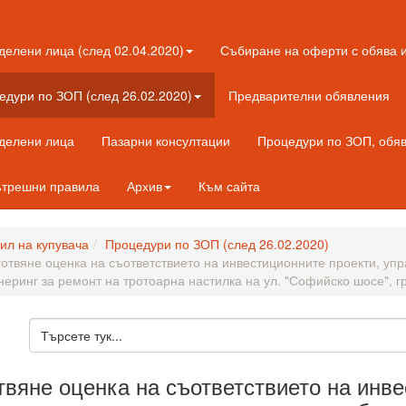
делени лица (след 02.04.2020)
Събиране на оферти с обява и
едури по ЗОП (след 26.02.2020)
Предварителни обявления
еделени лица
Пазарни консултации
Процедури по ЗОП, обяве
трешни правила
Архив
Към сайта
л на купувача
Процедури по ЗОП (след 26.02.2020)
готвяне оценка на съответствието на инвестиционните проекти, упр
еринг за ремонт на тротоарна настилка на ул. "Софийско шосе", г
твяне оценка на съответствието на инве