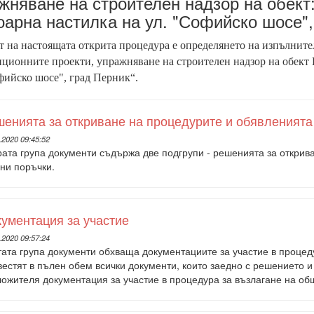
жняване на строителен надзор на обект
оарна настилка на ул. "Софийско шосе",
 на настоящата открита процедура е определянето на изпълнител
ционните проекти, упражняване на строителен надзор на обект 
фийско шосе", град Перник
“.
енията за откриване на процедурите и обявленията
.2020 09:45:52
ата група документи съдържа две подгрупи - реше­нията за открив
ни поръчки.
ументация за участие
.2020 09:57:24
тата група документи обхваща документациите за участие в процед
естят в пълен обем всички документи, които заедно с ре­шението 
ожителя документация за участие в процедура за възлагане на общ