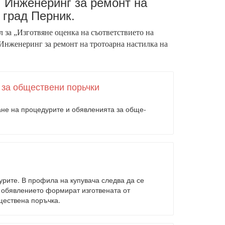
: Инженеринг за ремонт на
 град Перник.
 за „
Изготвяне оценка на съответствието на
Инженеринг за ремонт на тротоарна настилка на
 за обществени порьчки
ане на процедурите и обявленията за обще­
урите. В профила на купувача следва да се
и обявлението формират изготвената от
е­ствена поръчка.